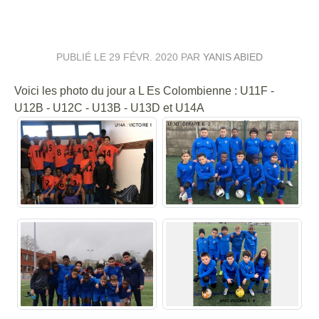
29 FÉVRIER 2020
PUBLIÉ LE
29 FÉVR. 2020
PAR
YANIS ABIED
Voici les photo du jour a L Es Colombienne : U11F -
U12B - U12C - U13B - U13D et U14A