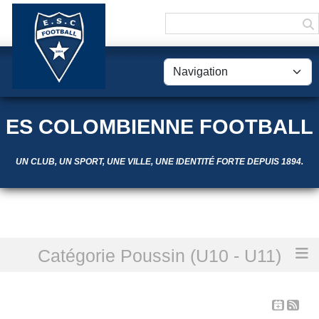
Panneau de gestion des cookies
ES COLOMBIENNE FOOTBALL
UN CLUB, UN SPORT, UNE VILLE, UNE IDENTITÉ FORTE DEPUIS 1894.
Catégorie Poussin (U10 - U11)
Accueil
Les évènements passés
LES ÉVÈNEMENTS