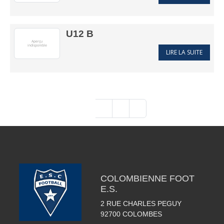
U12 B
LIRE LA SUITE
1
2
3
»
COLOMBIENNE FOOT
E.S.
2 RUE CHARLES PEGUY
92700
COLOMBES